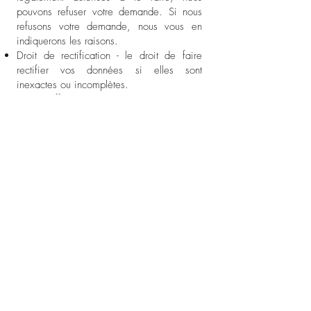
pouvons refuser votre demande. Si nous
refusons votre demande, nous vous en
indiquerons les raisons.
Droit de rectification - le droit de faire
rectifier vos données si elles sont
inexactes ou incomplètes.
Droit d'effacement - le droit de demander
que nous supprimions ou supprimions vos
données de nos systèmes.
Droit de restreindre notre utilisation de vos
données - le droit de nous « bloquer »
l'utilisation de vos données ou de limiter la
manière dont nous pouvons les utiliser.
Droit à la portabilité des données : le droit
de demander que nous déplacions,
copions ou transférions vos données
Droit d'opposition : le droit de vous
opposer à notre utilisation de vos
données, y compris lorsque nous les
utilisons pour nos intérêts légitimes.