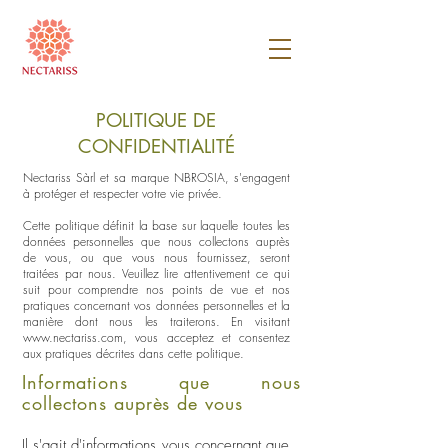
POLITIQUE DE
CONFIDENTIALITÉ
Nectariss Sàrl et sa marque NBROSIA, s'engagent
à protéger et respecter votre vie privée.
Cette politique définit la base sur laquelle toutes les
données personnelles que nous collectons auprès
de vous, ou que vous nous fournissez, seront
traitées par nous. Veuillez lire attentivement ce qui
suit pour comprendre nos points de vue et nos
pratiques concernant vos données personnelles et la
manière dont nous les traiterons. En visitant
www.nectariss.com
, vous acceptez et consentez
aux pratiques décrites dans cette politique.
Informations que nous
collectons auprès de vous
Il s'agit d'informations vous concernant que